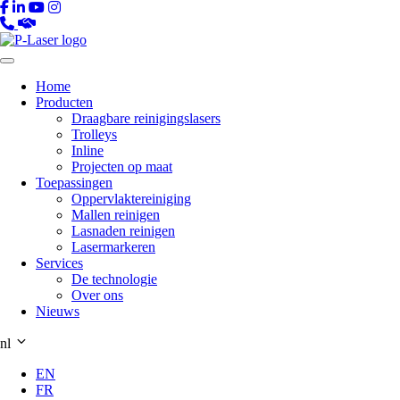
Home
Producten
Draagbare reinigingslasers
Trolleys
Inline
Projecten op maat
Toepassingen
Oppervlaktereiniging
Mallen reinigen
Lasnaden reinigen
Lasermarkeren
Services
De technologie
Over ons
Nieuws
nl
EN
FR